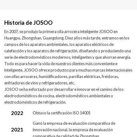
Historia de JOSOO
En 2007, se produjo la primera olla arrocera inteligente JOSOO en
Huangpu, Zhongshan, Guangdong. Diez años más tarde, entramos en los
campos de los aparatos ambientales, los aparatos eléctricos de
calefacción y los aparatos de refrigeración, diseñando y produciendo una
serie de electrodomésticos modernos, inteligentes y que ahorran energía.
Todo es para hacer la vida de nuestros clientes más conveniente e
inteligente, JOSOO ofrece productos para muchas marcas internacionales
con ollas arroceras, humidificadores, parrillas eléctricas, freidoras,
enfriadores de vino y refrigeradores, etc.
JOSOO se ha esforzado por desarrollar e innovar en el camino de los
electrodomésticos de cocina, electrodomésticos ambientales y
electrodomésticos de refrigeración.
2022
Obtuvo la certificación ISO 14001
Ganó la empresa de evaluación comparativa de
2021
innovación nacional, la empresa de evaluación
comparativa de calidad de Zhongshan