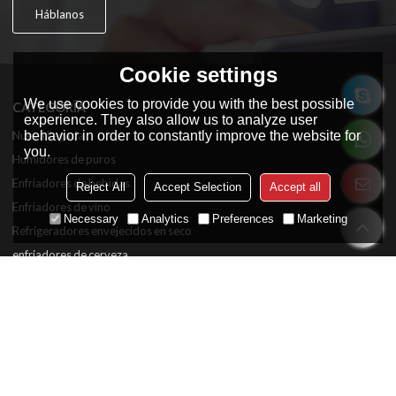
Háblanos
Cookie settings
We use cookies to provide you with the best possible
CATEGORÍA
experience. They also allow us to analyze user
Nueva llegada
behavior in order to constantly improve the website for
you.
Humidores de puros
Enfriadores de bebidas
Reject All
Accept Selection
Accept all
Enfriadores de vino
Necessary
Analytics
Preferences
Marketing
Refrigeradores envejecidos en seco
enfriadores de cerveza
SOBRE NOSOTROS
Certificado
Casos de proyectos
Servicio y soporte