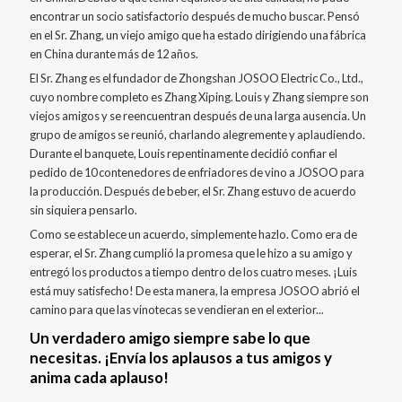
encontrar un socio satisfactorio después de mucho buscar. Pensó
en el Sr. Zhang, un viejo amigo que ha estado dirigiendo una fábrica
en China durante más de 12 años.
El Sr. Zhang es el fundador de Zhongshan JOSOO Electric Co., Ltd.,
cuyo nombre completo es Zhang Xiping. Louis y Zhang siempre son
viejos amigos y se reencuentran después de una larga ausencia. Un
grupo de amigos se reunió, charlando alegremente y aplaudiendo.
Durante el banquete, Louis repentinamente decidió confiar el
pedido de 10 contenedores de enfriadores de vino a JOSOO para
la producción. Después de beber, el Sr. Zhang estuvo de acuerdo
sin siquiera pensarlo.
Como se establece un acuerdo, simplemente hazlo. Como era de
esperar, el Sr. Zhang cumplió la promesa que le hizo a su amigo y
entregó los productos a tiempo dentro de los cuatro meses. ¡Luis
está muy satisfecho! De esta manera, la empresa JOSOO abrió el
camino para que las vinotecas se vendieran en el exterior...
Un verdadero amigo siempre sabe lo que
necesitas. ¡Envía los aplausos a tus amigos y
anima cada aplauso!