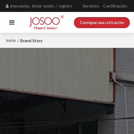
Servicios
Certificación
bienvenida,
Iniciar sesión
/
registro
Consigue una cotización
Inicio
/
Brand Story