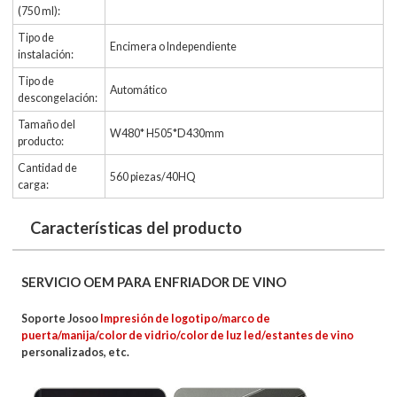
(750 ml):
Tipo de
Encimera o Independiente
instalación:
Tipo de
Automático
descongelación:
Tamaño del
W480* H505*D430mm
producto:
Cantidad de
560 piezas/40HQ
carga:
Características del producto
SERVICIO OEM PARA ENFRIADOR DE VINO
Soporte Josoo
Impresión de logotipo/marco de
puerta/manija/color de vidrio/color de luz led/estantes de vino
personalizados, etc.