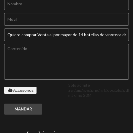
Solo admite
.rar/.zip/.jpg/.png/.gif/.doc/.xls/.pdf,
Accesorios
máximo 20M
MANDAR