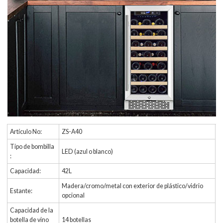
Artículo No:
ZS-A40
Tipo de bombilla
LED (azul o blanco)
:
Capacidad:
42L
Madera/cromo/metal con exterior de plástico/vidrio
Estante:
opcional
Capacidad de la
botella de vino
14 botellas