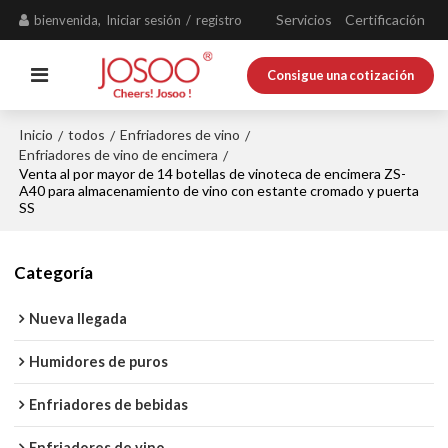
Servicios
Certificación
bienvenida,
Iniciar sesión
/
registro
Consigue una cotización
Inicio
todos
Enfriadores de vino
/
/
/
Enfriadores de vino de encimera
/
Venta al por mayor de 14 botellas de vinoteca de encimera ZS-
A40 para almacenamiento de vino con estante cromado y puerta
SS
Categoría
Nueva llegada
Humidores de puros
Enfriadores de bebidas
Enfriadores de vino