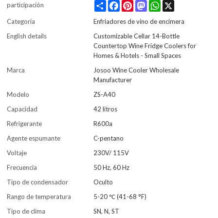
Share
Facebook
Pinterest
Mastodon
WhatsApp
X
participación
Categoría
Enfriadores de vino de encimera
English details
Customizable Cellar 14-Bottle
Countertop Wine Fridge Coolers for
Homes & Hotels - Small Spaces
Marca
Josoo Wine Cooler Wholesale
Manufacturer
Modelo
ZS-A40
Capacidad
42 litros
Refrigerante
R600a
Agente espumante
C-pentano
Voltaje
230V/ 115V
Frecuencia
50 Hz, 60 Hz
Tipo de condensador
Oculto
Rango de temperatura
5-20 ℃ (41-68 °F)
Tipo de clima
SN, N, ST