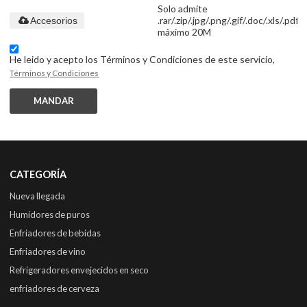
Solo admite
.rar/.zip/.jpg/.png/.gif/.doc/.xls/.pdf,
Accesorios
máximo 20M
He leido y acepto los Términos y Condiciones de este servicio,
Términos y Condiciones
MANDAR
CATEGORÍA
Nueva llegada
Humidores de puros
Enfriadores de bebidas
Enfriadores de vino
Refrigeradores envejecidos en seco
enfriadores de cerveza