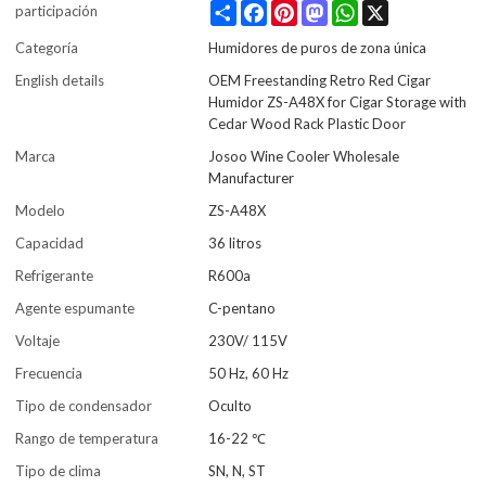
Share
Facebook
Pinterest
Mastodon
WhatsApp
X
participación
Categoría
Humidores de puros de zona única
English details
OEM Freestanding Retro Red Cigar
Humidor ZS-A48X for Cigar Storage with
Cedar Wood Rack Plastic Door
Marca
Josoo Wine Cooler Wholesale
Manufacturer
Modelo
ZS-A48X
Capacidad
36 litros
Refrigerante
R600a
Agente espumante
C-pentano
Voltaje
230V/ 115V
Frecuencia
50 Hz, 60 Hz
Tipo de condensador
Oculto
Rango de temperatura
16-22 ℃
Tipo de clima
SN, N, ST