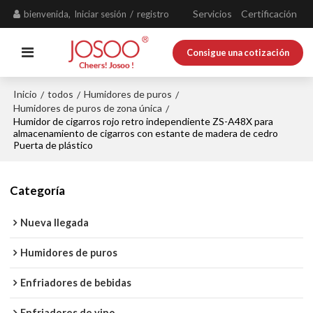
Servicios
Certificación
bienvenida,
Iniciar sesión
/
registro
Consigue una cotización
Inicio
todos
Humidores de puros
/
/
/
Humidores de puros de zona única
/
Humidor de cigarros rojo retro independiente ZS-A48X para
almacenamiento de cigarros con estante de madera de cedro
Puerta de plástico
Categoría
Nueva llegada
Humidores de puros
Enfriadores de bebidas
Enfriadores de vino