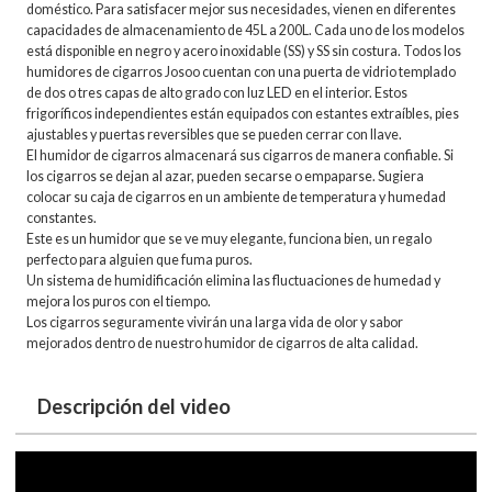
doméstico. Para satisfacer mejor sus necesidades, vienen en diferentes
capacidades de almacenamiento de 45L a 200L. Cada uno de los modelos
está disponible en negro y acero inoxidable (SS) y SS sin costura. Todos los
humidores de cigarros Josoo cuentan con una puerta de vidrio templado
de dos o tres capas de alto grado con luz LED en el interior. Estos
frigoríficos independientes están equipados con estantes extraíbles, pies
ajustables y puertas reversibles que se pueden cerrar con llave.
El humidor de cigarros almacenará sus cigarros de manera confiable. Si
los cigarros se dejan al azar, pueden secarse o empaparse. Sugiera
colocar su caja de cigarros en un ambiente de temperatura y humedad
constantes.
Este es un humidor que se ve muy elegante, funciona bien, un regalo
perfecto para alguien que fuma puros.
Un sistema de humidificación elimina las fluctuaciones de humedad y
mejora los puros con el tiempo.
Los cigarros seguramente vivirán una larga vida de olor y sabor
mejorados dentro de nuestro humidor de cigarros de alta calidad.
Descripción del video