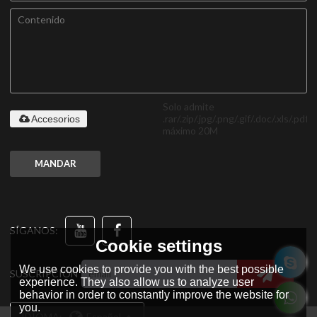
Solo admite
.rar/.zip/.jpg/.png/.gif/.doc/.xls/.pdf,
Accesorios
máximo 20M
MANDAR
SÍGANOS:
Cookie settings
We use cookies to provide you with the best possible
SUSCRIPCIÓN
experience. They also allow us to analyze user
behavior in order to constantly improve the website for
you.
IDIOMA:
Español