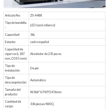
Artículo No:
ZS-A48X
Tipo de bombilla
LED (azul o blanco)
:
Capacidad:
36L
Estante:
cedro español
Capacidad de
cigarros (L 187
Alrededor de 235 puros
mm, D19.5 mm):
Tipo de
De pie
instalación:
Tipo de
Automático
descongelación:
Tamaño del
W366* H743*D476mm
producto:
Cantidad de
336 piezas/40HQ
carga: