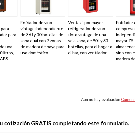
Enfriador de vino
Venta al por mayor,
Enfriador 
 para
vintage independiente
refrigerador de vino
compresor
rador para
de 86 l y 30 botellas de
tinto vintage de una
independi
zona dual con 7 zonas
sola zona, de 90 l y 33
mayor ZS-
 de una
de madera de haya para
botellas, para el hogar o
almacena
0 litros,
uso doméstico
el bar, con ventilador
vino con 
 ABS
madera de
n
Aún no hay evaluación
Coment
u cotización GRATIS completando este formulario.