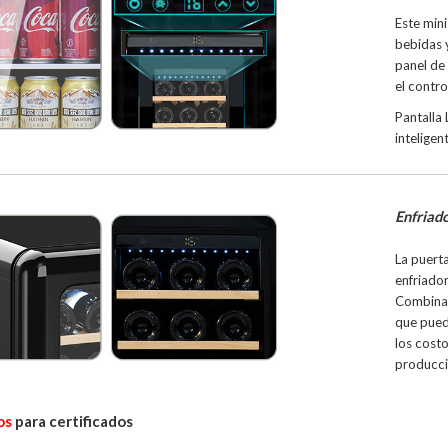
Este mini
bebidas y
panel de 
el contro
Pantalla
inteligent
Enfriado
La puert
enfriador
Combina 
que pued
los costo
producci
os
para certificados