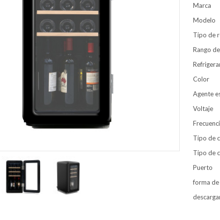
Marca
Modelo
Tipo de r
Rango de
Refrigera
Color
Agente 
Voltaje
Frecuenc
Tipo de 
Tipo de c
Puerto
forma de
descarga