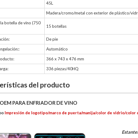
45L
Madera/cromo/metal con exterior de plástico/vidr
la botella de vino (750
15 botellas
ación:
De pie
ngelación::
Automático
roducto:
366 x 743 x 476 mm
arga:
336 piezas/40HQ
erísticas del producto
 OEM PARA ENFRIADOR DE VINO
oo
Impresión de logotipo/marco de puerta/manija/color de vidrio/color 
Estantes