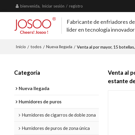
bienvenida,
Iniciar sesión
/
registro
Fabricante de enfriadores de
líder en tecnología innovado
Inicio
todos
Nueva llegada
/
/
/
Venta al por mayor, 15 botella
Categoría
Venta al p
estante d
Nueva llegada
Humidores de puros
Humidores de cigarros de doble zona
Humidores de puros de zona única