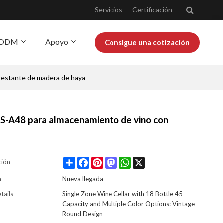
Servicios
Certificación
Y ODM
Apoyo
Consigue una cotización
n estante de madera de haya
obre Josoo
Blog
 ZS-A48 para almacenamiento de vino con
Share
Facebook
Pinterest
Mastodon
WhatsApp
X
ción
a
Nueva llegada
tails
Single Zone Wine Cellar with 18 Bottle 45
Capacity and Multiple Color Options: Vintage
Round Design