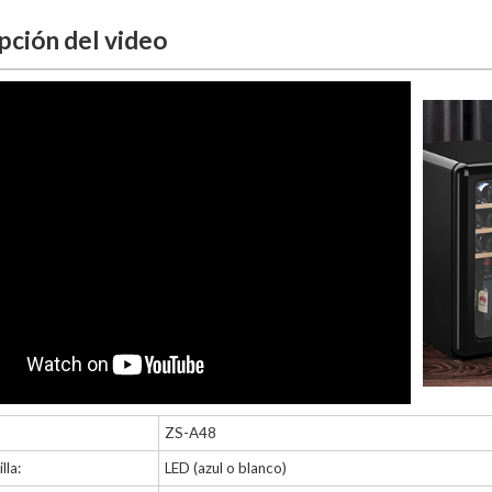
pción del video
ZS-A48
lla:
LED (azul o blanco)