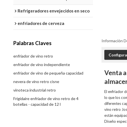
Refrigeradores envejecidos en seco
enfriadores de cerveza
Información D
Palabras Claves
Configura
enfriador de vino retro
enfriador de vino independiente
Venta a
enfriador de vino de pequeña capacidad
almacen
nevera de vino retro cisne
vinoteca industrial retro
El enfriador 
lo que los co
Frigidaire enfriador de vino retro de 4
diferentes ca
botellas - capacidad de 12 l
vino retro Jo
están equipad
Diseño especi