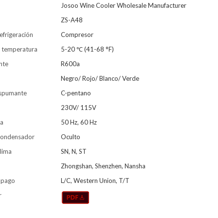
Josoo Wine Cooler Wholesale Manufacturer
ZS-A48
efrigeración
Compresor
 temperatura
5-20 ℃ (41-68 °F)
nte
R600a
Negro/ Rojo/ Blanco/ Verde
espumante
C-pentano
230V/ 115V
ia
50 Hz, 60 Hz
condensador
Oculto
lima
SN, N, ST
Zhongshan, Shenzhen, Nansha
 pago
L/C, Western Union, T/T
r