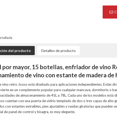
C
etallada
ción del producto
Detalles de producto
l por mayor, 15 botellas, enfriador de vino
amiento de vino con estante de madera de 
de vino retro Josoo está diseñado para aplicaciones independientes. Están d
nvierte en un complemento popular para cualquier mancave, dormitorio o bar
pacidades de almacenamiento de 45L a 78L. Cada uno de los modelos está dis
soo cuentan con una puerta de vidrio templado de dos o tres capas de alto gra
os con estantes extraíbles, pies ajustables y ruedas giratorias que pueden se
al de panel de control y bisagra, es muy elegante.