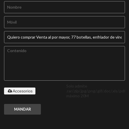
Solo admite
.rar/.zip/.jpg/.png/.gif/.doc/.xls/.pdf,
Accesorios
máximo 20M
MANDAR