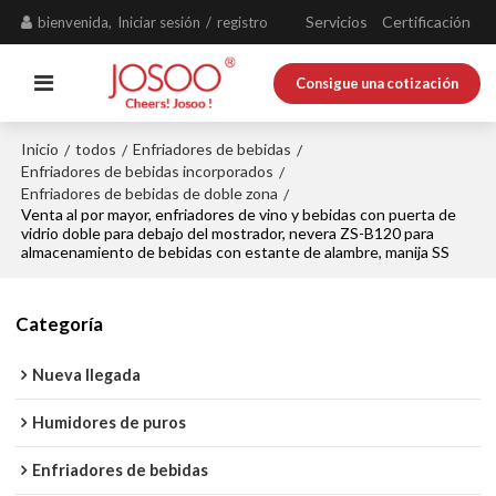
Servicios
Certificación
bienvenida,
Iniciar sesión
/
registro
Consigue una cotización
Inicio
todos
Enfriadores de bebidas
/
/
/
Enfriadores de bebidas incorporados
/
Enfriadores de bebidas de doble zona
/
Venta al por mayor, enfriadores de vino y bebidas con puerta de
vidrio doble para debajo del mostrador, nevera ZS-B120 para
almacenamiento de bebidas con estante de alambre, manija SS
Categoría
Nueva llegada
Humidores de puros
Enfriadores de bebidas