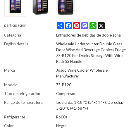
Share
Facebook
Pinterest
Mastodon
WhatsApp
X
participación
Categoría
Enfriadores de bebidas de doble zona
English details
Wholesale Undercounter Double Glass
Door Wine And Beverage Coolers Fridge
ZS-B120 For Drinks Storage With Wire
Rack SS Handle
Marca
Josoo Wine Cooler Wholesale
Manufacturer
Modelo
ZS-B120
Tipo de refrigeración
Compresor
Rango de temperatura
Izquierda: 1-18 ℃ (34-64 °F), Derecha:
5-20 ℃ (41-68 °F)
Refrigerante
R600a
Color
Negro