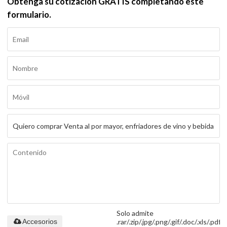
Obtenga su cotización GRATIS completando este
formulario.
Solo admite
.rar/.zip/.jpg/.png/.gif/.doc/.xls/.pdf,
Accesorios