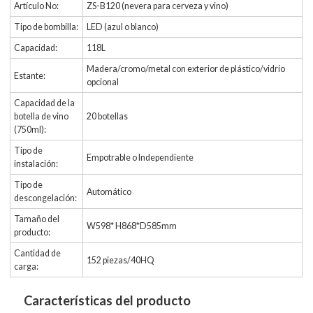
Artículo No:
ZS-B120 (nevera para cerveza y vino)
Tipo de bombilla:
LED (azul o blanco)
Capacidad:
118L
Madera/cromo/metal con exterior de plástico/vidrio
Estante:
opcional
Capacidad de la
botella de vino
20 botellas
(750ml):
Tipo de
Empotrable o Independiente
instalación:
Tipo de
Automático
descongelación:
Tamaño del
W598* H868*D585mm
producto:
Cantidad de
152 piezas/40HQ
carga:
Características del producto