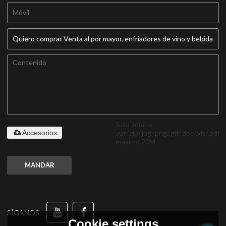
Solo admite
.rar/.zip/.jpg/.png/.gif/.doc/.xls/.pdf,
Accesorios
máximo 20M
MANDAR
SÍGANOS:
Cookie settings