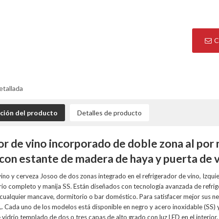
C
etallada
ción del producto
Detalles de producto
or de vino incorporado de doble zona al p
 con estante de madera de haya y puerta de 
vino y cerveza Josoo de dos zonas integrado en el refrigerador de vino, Izqui
rio completo y manija SS. Están diseñados con tecnología avanzada de refri
cualquier mancave, dormitorio o bar doméstico. Para satisfacer mejor sus 
. Cada uno de los modelos está disponible en negro y acero inoxidable (SS) 
 vidrio templado de dos o tres capas de alto grado con luz LED en el interior