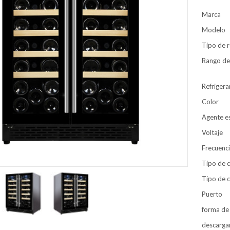
Marca
Modelo
Tipo de r
Rango de
Refrigera
Color
Agente 
Voltaje
Frecuenc
Tipo de 
Tipo de c
Puerto
forma de
descarga