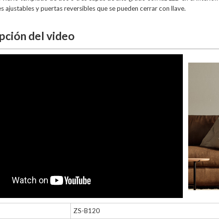
es ajustables y puertas reversibles que se pueden cerrar con llave.
pción del video
ZS-B120