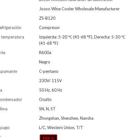
Josoo Wine Cooler Wholesale Manufacturer
ZS-B120
efrigeración
Compresor
 temperatura
Izquierda: 5-20 ℃ (41-68 °F), Derecha: 5-20 ℃
(41-68 °F)
nte
R600a
Negro
espumante
C-pentano
230V/ 115V
ia
50 Hz, 60 Hz
condensador
Oculto
lima
SN, N, ST
Zhongshan, Shenzhen, Nansha
 pago
L/C, Western Union, T/T
r