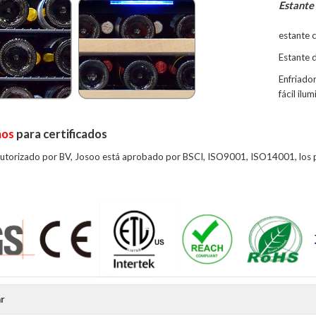
Estante 
estante
Estante 
Enfriado
fácil ilu
nos
para certificados
autorizado por BV, Josoo está aprobado por BSCI, ISO9001, ISO14001, los 
r