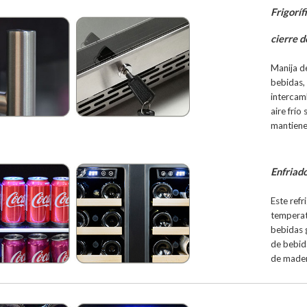
Frigoríf
cierre d
Manija d
bebidas,
intercamb
aire frío
mantiene 
Enfriado
Este ref
temperat
bebidas g
de bebid
de madera