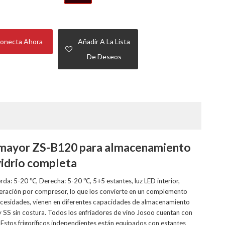
onecta Ahora
Añadir A La Lista
De Deseos
or mayor ZS-B120 para almacenamiento
vidrio completa
erda: 5-20 ℃, Derecha: 5-20 ℃, 5+5 estantes, luz LED interior,
geración por compresor, lo que los convierte en un complemento
necesidades, vienen en diferentes capacidades de almacenamiento
y SS sin costura. Todos los enfriadores de vino Josoo cuentan con
. Estos frigoríficos independientes están equipados con estantes