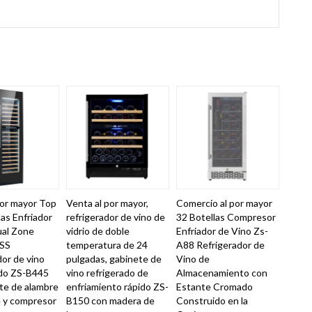
por mayor Top
Venta al por mayor,
Comercio al por mayor
as Enfriador
refrigerador de vino de
32 Botellas Compresor
ual Zone
vidrio de doble
Enfriador de Vino Zs-
 SS
temperatura de 24
A88 Refrigerador de
dor de vino
pulgadas, gabinete de
Vino de
do ZS-B445
vino refrigerado de
Almacenamiento con
te de alambre
enfriamiento rápido ZS-
Estante Cromado
e y compresor
B150 con madera de
Construido en la