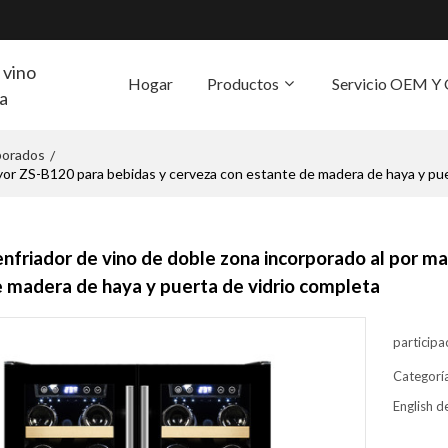
 vino
Hogar
Productos
Servicio OEM 
ra
rporados
/
S
yor ZS-B120 para bebidas y cerveza con estante de madera de haya y pue
nfriador de vino de doble zona incorporado al por m
 madera de haya y puerta de vidrio completa
participa
Categorí
English de