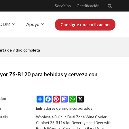
Servicios
Certificación
Y ODM
Apoyo
Consigue una cotización
obre Josoo
Blog
rta de vidrio completa
ayor ZS-B120 para bebidas y cerveza con
Share
Facebook
Pinterest
Mastodon
WhatsApp
X
ción
a
Enfriadores de vino incorporados
tails
Wholesale Built-In Dual Zone Wine Cooler
Cabinet ZS-B116 for Beverage and Beer with
Beech Wooden Rack and Full Glass Door