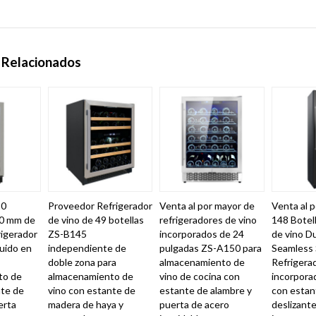
 Relacionados
20
Proveedor Refrigerador
Venta al por mayor de
Venta al 
20 mm de
de vino de 49 botellas
refrigeradores de vino
148 Botell
rigerador
ZS-B145
incorporados de 24
de vino D
ruido en
independiente de
pulgadas ZS-A150 para
Seamless
doble zona para
almacenamiento de
Refrigera
to de
almacenamiento de
vino de cocina con
incorpora
nte de
vino con estante de
estante de alambre y
con estan
erta
madera de haya y
puerta de acero
deslizant