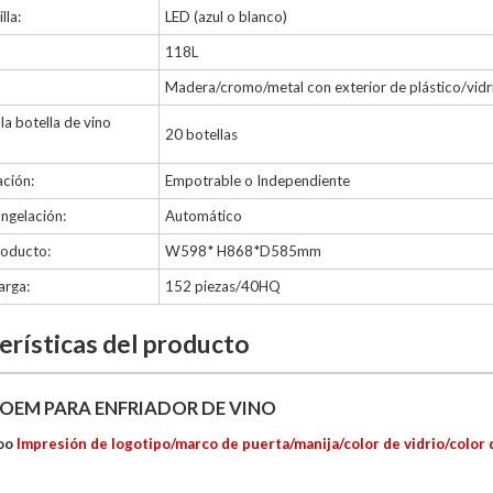
lla:
LED (azul o blanco)
118L
Madera/cromo/metal con exterior de plástico/vidr
a botella de vino
20 botellas
ación:
Empotrable o Independiente
ngelación:
Automático
roducto:
W598* H868*D585mm
arga:
152 piezas/40HQ
erísticas del producto
 OEM PARA ENFRIADOR DE VINO
oo
Impresión de logotipo/marco de puerta/manija/color de vidrio/color 