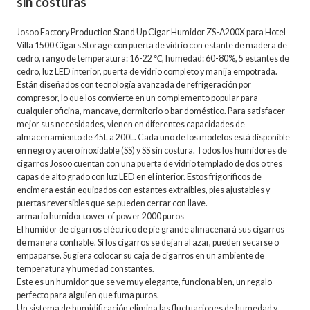
sin costuras
Josoo Factory Production Stand Up Cigar Humidor ZS-A200X para Hotel
Villa 1500 Cigars Storage con puerta de vidrio con estante de madera de
cedro, rango de temperatura: 16-22 ℃, humedad: 60-80%, 5 estantes de
cedro, luz LED interior, puerta de vidrio completo y manija empotrada.
Están diseñados con tecnología avanzada de refrigeración por
compresor, lo que los convierte en un complemento popular para
cualquier oficina, mancave, dormitorio o bar doméstico. Para satisfacer
mejor sus necesidades, vienen en diferentes capacidades de
almacenamiento de 45L a 200L. Cada uno de los modelos está disponible
en negro y acero inoxidable (SS) y SS sin costura. Todos los humidores de
cigarros Josoo cuentan con una puerta de vidrio templado de dos o tres
capas de alto grado con luz LED en el interior. Estos frigoríficos de
encimera están equipados con estantes extraíbles, pies ajustables y
puertas reversibles que se pueden cerrar con llave.
armario humidor tower of power 2000 puros
El humidor de cigarros eléctrico de pie grande almacenará sus cigarros
de manera confiable. Si los cigarros se dejan al azar, pueden secarse o
empaparse. Sugiera colocar su caja de cigarros en un ambiente de
temperatura y humedad constantes.
Este es un humidor que se ve muy elegante, funciona bien, un regalo
perfecto para alguien que fuma puros.
Un sistema de humidificación elimina las fluctuaciones de humedad y