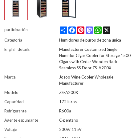
Share
Facebook
Pinterest
Mastodon
WhatsApp
X
participación
Categoría
Humidores de puros de zona única
English details
Manufacturer Customized Single
Humidor Cigar Cooler for Storage 1500
Cigars with Cedar Wooden Rack
Seamless SS Door ZS-A200X
Marca
Josoo Wine Cooler Wholesale
Manufacturer
Modelo
ZS-A200X
Capacidad
172 litros
Refrigerante
R600a
Agente espumante
C-pentano
Voltaje
230V/ 115V