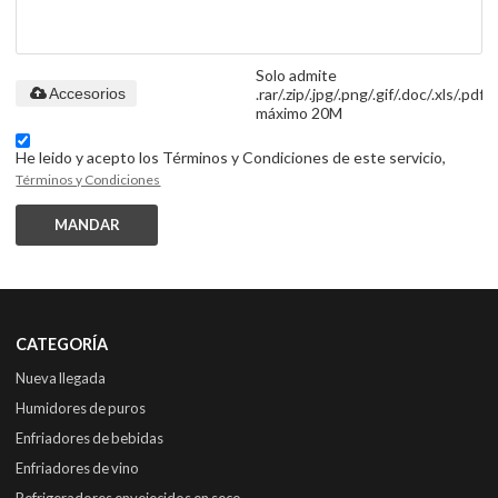
Solo admite
.rar/.zip/.jpg/.png/.gif/.doc/.xls/.pdf,
Accesorios
máximo 20M
He leido y acepto los Términos y Condiciones de este servicio,
Términos y Condiciones
MANDAR
CATEGORÍA
Nueva llegada
Humidores de puros
Enfriadores de bebidas
Enfriadores de vino
Refrigeradores envejecidos en seco