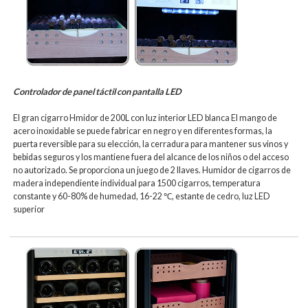
Controlador de panel táctil con pantalla LED
El gran cigarro Hmidor de 200L con luz interior LED blanca El mango de
acero inoxidable se puede fabricar en negro y en diferentes formas, la
puerta reversible para su elección, la cerradura para mantener sus vinos y
bebidas seguros y los mantiene fuera del alcance de los niños o del acceso
no autorizado. Se proporciona un juego de 2 llaves. Humidor de cigarros de
madera independiente individual para 1500 cigarros, temperatura
constante y 60-80% de humedad, 16-22 ℃, estante de cedro, luz LED
superior