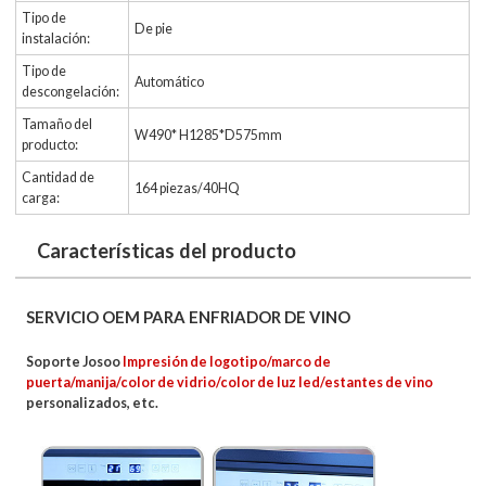
Tipo de
De pie
instalación:
Tipo de
Automático
descongelación:
Tamaño del
W490* H1285*D575mm
producto:
Cantidad de
164 piezas/40HQ
carga:
Características del producto
SERVICIO OEM PARA ENFRIADOR DE VINO
Soporte Josoo
Impresión de logotipo/marco de
puerta/manija/color de vidrio/color de luz led/estantes de vino
personalizados, etc.