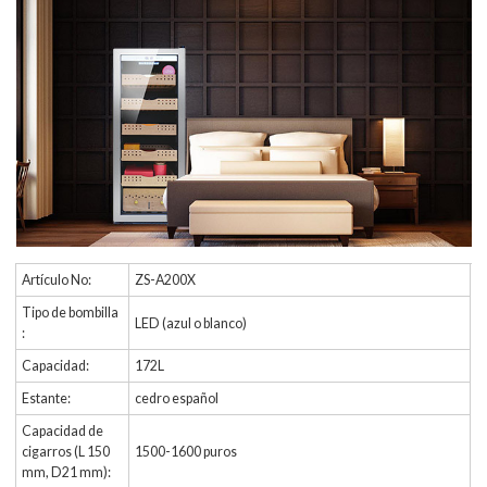
Artículo No:
ZS-A200X
Tipo de bombilla
LED (azul o blanco)
:
Capacidad:
172L
Estante:
cedro español
Capacidad de
cigarros (L 150
1500-1600 puros
mm, D21 mm):