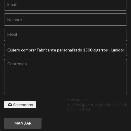
Solo admite
.rar/.zip/.jpg/.png/.gif/.doc/.xls/.pdf,
Accesorios
máximo 20M
MANDAR