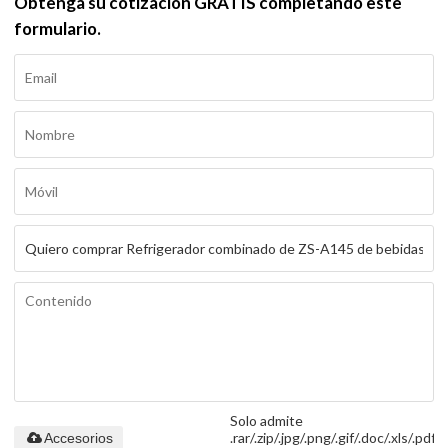
Obtenga su cotización GRATIS completando este
formulario.
Solo admite
.rar/.zip/.jpg/.png/.gif/.doc/.xls/.pdf,
Accesorios