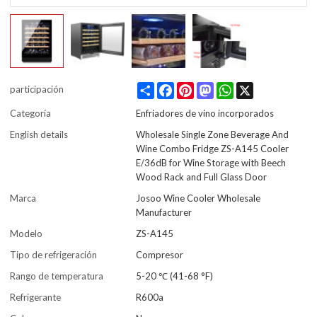
Share
Facebook
Pinterest
Mastodon
WhatsApp
X
participación
Categoría
Enfriadores de vino incorporados
English details
Wholesale Single Zone Beverage And
Wine Combo Fridge ZS-A145 Cooler
E/36dB for Wine Storage with Beech
Wood Rack and Full Glass Door
Marca
Josoo Wine Cooler Wholesale
Manufacturer
Modelo
ZS-A145
Tipo de refrigeración
Compresor
Rango de temperatura
5-20 ℃ (41-68 °F)
Refrigerante
R600a