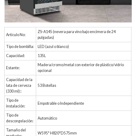
ZS-A145 (nevera para vino bajo encimera de 24
Artículo No:
pulgadas)
Tipo de bombilla:
LED (azul o blanco)
Capacidad:
135L
Madera/cromo/metal con exterior de plástico/vidrio
Estante:
opcional
Capacidad de la
lata de cerveza
53 Botellas
(330 ml)::
Tipo de
Empotrable o Independiente
instalación:
Tipo de
Automático
descongelación:
Tamaño del
W595* H820*D575mm
producto: