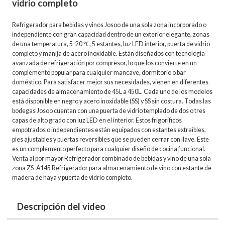
vidrio completo
Refrigerador para bebidas y vinos Josoo de una sola zona incorporado o
independiente con gran capacidad dentro de un exterior elegante, zonas
de una temperatura, 5-20 ℃, 5 estantes, luz LED interior, puerta de vidrio
completo y manija de acero inoxidable. Están diseñados con tecnología
avanzada de refrigeración por compresor, lo que los convierte en un
complemento popular para cualquier mancave, dormitorio o bar
doméstico. Para satisfacer mejor sus necesidades, vienen en diferentes
capacidades de almacenamiento de 45L a 450L. Cada uno de los modelos
está disponible en negro y acero inoxidable (SS) y SS sin costura. Todas las
bodegas Josoo cuentan con una puerta de vidrio templado de dos o tres
capas de alto grado con luz LED en el interior. Estos frigoríficos
empotrados o independientes están equipados con estantes extraíbles,
pies ajustables y puertas reversibles que se pueden cerrar con llave. Este
es un complemento perfecto para cualquier diseño de cocina funcional.
Venta al por mayor Refrigerador combinado de bebidas y vino de una sola
zona ZS-A145 Refrigerador para almacenamiento de vino con estante de
madera de haya y puerta de vidrio completo.
Descripción del video