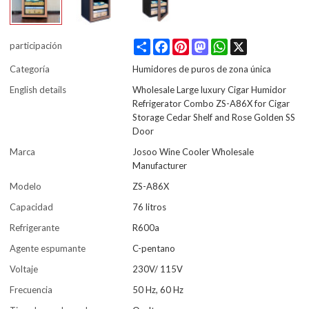
Share
Facebook
Pinterest
Mastodon
WhatsApp
X
participación
Categoría
Humidores de puros de zona única
English details
Wholesale Large luxury Cigar Humidor
Refrigerator Combo ZS-A86X for Cigar
Storage Cedar Shelf and Rose Golden SS
Door
Marca
Josoo Wine Cooler Wholesale
Manufacturer
Modelo
ZS-A86X
Capacidad
76 litros
Refrigerante
R600a
Agente espumante
C-pentano
Voltaje
230V/ 115V
Frecuencia
50 Hz, 60 Hz