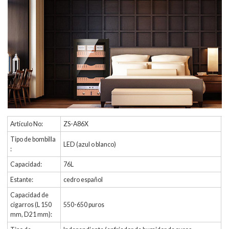
Artículo No:
ZS-A86X
Tipo de bombilla
LED (azul o blanco)
:
Capacidad:
76L
Estante:
cedro español
Capacidad de
cigarros (L 150
550-650 puros
mm, D21 mm):