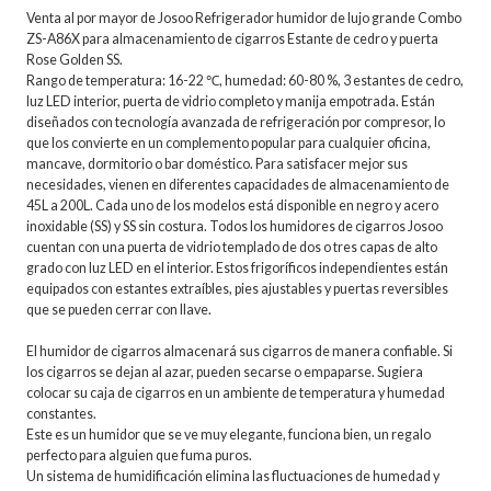
Venta al por mayor de Josoo Refrigerador humidor de lujo grande Combo
ZS-A86X para almacenamiento de cigarros Estante de cedro y puerta
Rose Golden SS.
Rango de temperatura: 16-22 ℃, humedad: 60-80 %, 3 estantes de cedro,
luz LED interior, puerta de vidrio completo y manija empotrada. Están
diseñados con tecnología avanzada de refrigeración por compresor, lo
que los convierte en un complemento popular para cualquier oficina,
mancave, dormitorio o bar doméstico. Para satisfacer mejor sus
necesidades, vienen en diferentes capacidades de almacenamiento de
45L a 200L. Cada uno de los modelos está disponible en negro y acero
inoxidable (SS) y SS sin costura. Todos los humidores de cigarros Josoo
cuentan con una puerta de vidrio templado de dos o tres capas de alto
grado con luz LED en el interior. Estos frigoríficos independientes están
equipados con estantes extraíbles, pies ajustables y puertas reversibles
que se pueden cerrar con llave.
El humidor de cigarros almacenará sus cigarros de manera confiable. Si
los cigarros se dejan al azar, pueden secarse o empaparse. Sugiera
colocar su caja de cigarros en un ambiente de temperatura y humedad
constantes.
Este es un humidor que se ve muy elegante, funciona bien, un regalo
perfecto para alguien que fuma puros.
Un sistema de humidificación elimina las fluctuaciones de humedad y