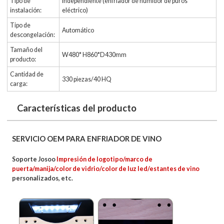
Tipo de
Independiente (enfriador de humidor de puros
instalación:
eléctrico)
Tipo de
Automático
descongelación:
Tamaño del
W480* H860*D430mm
producto:
Cantidad de
330 piezas/40 HQ
carga:
Características del producto
SERVICIO OEM PARA ENFRIADOR DE VINO
Soporte Josoo
Impresión de logotipo/marco de
puerta/manija/color de vidrio/color de luz led/estantes de vino
personalizados, etc.