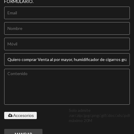
FORMULARIO.
Solo admite
.rar/.zip/.jpg/.png/.gif/.doc/.xls/.pdf,
Accesorios
máximo 20M