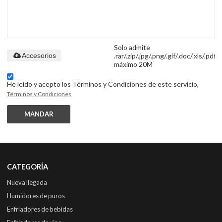
Solo admite
.rar/.zip/.jpg/.png/.gif/.doc/.xls/.pdf,
Accesorios
máximo 20M
He leido y acepto los Términos y Condiciones de este servicio,
Términos y Condiciones
MANDAR
CATEGORÍA
Nueva llegada
Humidores de puros
Enfriadores de bebidas