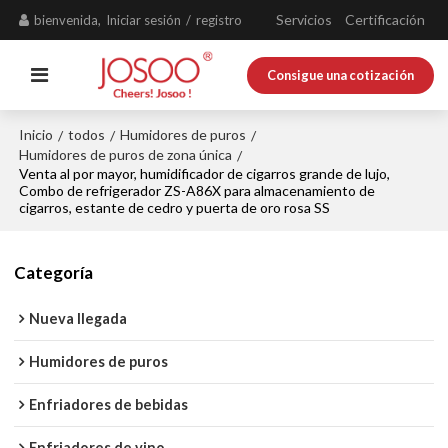
Servicios
Certificación
bienvenida,
Iniciar sesión
/
registro
Consigue una cotización
Inicio
todos
Humidores de puros
/
/
/
Humidores de puros de zona única
/
Venta al por mayor, humidificador de cigarros grande de lujo,
Combo de refrigerador ZS-A86X para almacenamiento de
cigarros, estante de cedro y puerta de oro rosa SS
Categoría
Nueva llegada
Humidores de puros
Enfriadores de bebidas
Enfriadores de vino