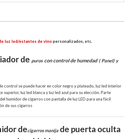
de luz led/estantes de vino
personalizados, etc.
iador de
con control de humedad
puros
(
Panel)
y
de control se puede hacer en color negro y plateado, luz led interior
te superior, luz led blanca y luz led azul para su elección.
Parte
del humidor de cigarros con pantalla de luz LED para una fácil
ón de sus cigarros
idor de
de puerta oculta
cigarros manija