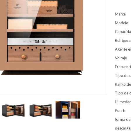
Marca
Modelo
Capacid
Refrigera
Agente 
Voltaje
Frecuenc
Tipo de 
Rango de
Tipo de c
Humeda
Puerto
forma de
descarga