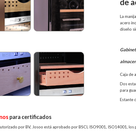
de a
La manija
acero ino
diseño s
Gabinete
almacen
Caja de 
Dos esta
para gua
Estante 
nos
para certificados
autorizado por BV, Josoo está aprobado por BSCI, ISO9001, ISO14001, los 