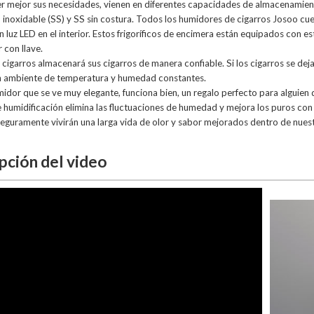
er mejor sus necesidades, vienen en diferentes capacidades de almacenamien
 inoxidable (SS) y SS sin costura. Todos los humidores de cigarros Josoo cu
 luz LED en el interior. Estos frigoríficos de encimera están equipados con es
 con llave.
 cigarros almacenará sus cigarros de manera confiable. Si los cigarros se dej
un ambiente de temperatura y humedad constantes.
midor que se ve muy elegante, funciona bien, un regalo perfecto para alguien
 humidificación elimina las fluctuaciones de humedad y mejora los puros con 
seguramente vivirán una larga vida de olor y sabor mejorados dentro de nuest
pción del video