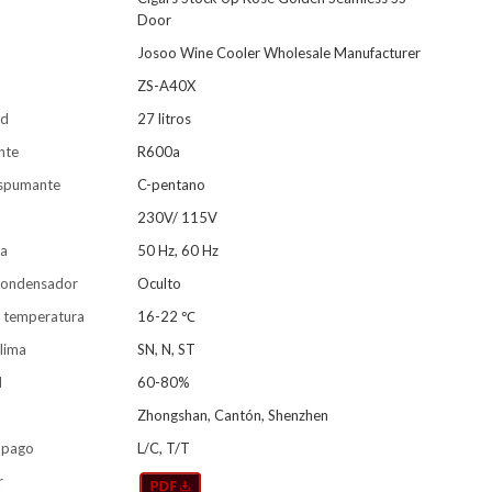
Door
Josoo Wine Cooler Wholesale Manufacturer
ZS-A40X
ad
27 litros
nte
R600a
espumante
C-pentano
230V/ 115V
ia
50 Hz, 60 Hz
condensador
Oculto
 temperatura
16-22 ℃
lima
SN, N, ST
d
60-80%
Zhongshan, Cantón, Shenzhen
 pago
L/C, T/T
r