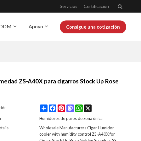
Servicios
Certificación
Y ODM
Apoyo
Consigue una cotización
obre Josoo
Blog
humedad ZS-A40X para cigarros Stock Up Rose
Share
Facebook
Pinterest
Mastodon
WhatsApp
X
ción
a
Humidores de puros de zona única
tails
Wholesale Manufacturers Cigar Humidor
cooler with humidity control ZS-A40X for
Cigars Stock Up Rose Golden Seamless SS