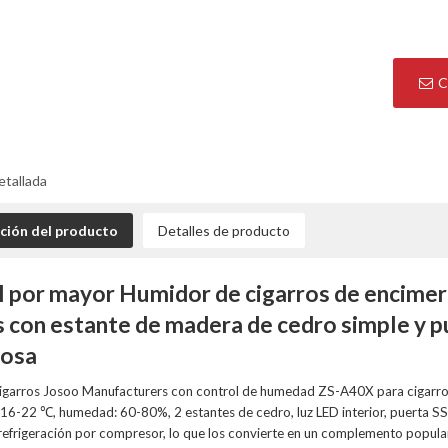
C
etallada
ción del producto
Detalles de producto
l por mayor Humidor de cigarros de encim
s con estante de madera de cedro simple y p
rosa
igarros Josoo Manufacturers con control de humedad ZS-A40X para cigarro
16-22 ℃, humedad: 60-80%, 2 estantes de cedro, luz LED interior, puerta SS
efrigeración por compresor, lo que los convierte en un complemento popular