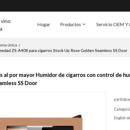
 vino
Hogar
Productos
Servicio OEM 
ra
ona única
/
S
humedad ZS-A40X para cigarros Stock Up Rose Golden Seamless SS Door
s al por mayor Humidor de cigarros con control de 
amless SS Door
participa
Categorí
English de