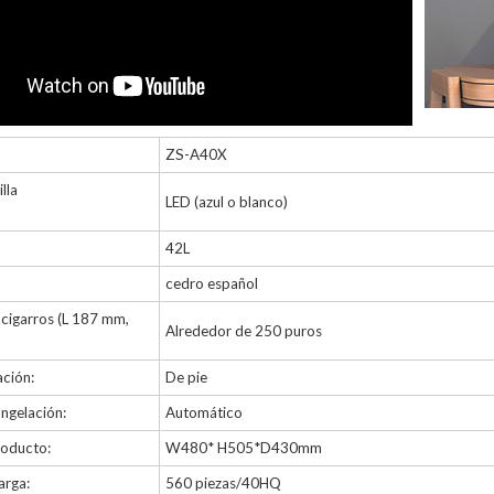
ZS-A40X
lla
LED (azul o blanco)
42L
cedro español
cigarros (L 187 mm,
Alrededor de 250 puros
ación:
De pie
ngelación:
Automático
roducto:
W480* H505*D430mm
arga:
560 piezas/40HQ