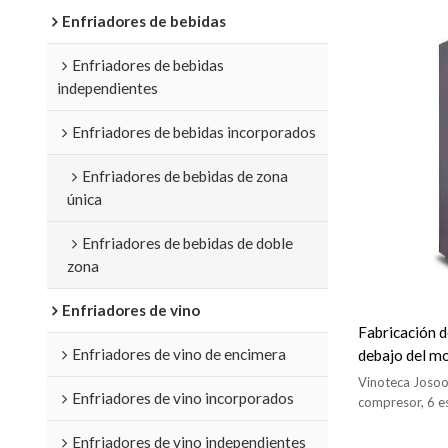
Enfriadores de bebidas
Enfriadores de bebidas
independientes
Enfriadores de bebidas incorporados
Enfriadores de bebidas de zona
única
Enfriadores de bebidas de doble
zona
Enfriadores de vino
Fabricación d
Enfriadores de vino de encimera
debajo del m
ZS-A88 con es
Vinoteca Josoo
Enfriadores de vino incorporados
completa util
compresor, 6 es
cristal y tirad
Estante de vi
Enfriadores de vino independientes