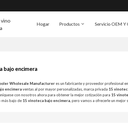
 vino
Hogar
Productos
Servicio OEM 
ra
S
a bajo encimera
ooler Wholesale Manufacturer
es un fabricante y proveedor profesional e
ajo encimera
ventas al por mayor personalizadas, marca privada
15 vinotec
níquese con nosotros ahora para obtener la mejor cotización para
15 vinot
o más bajo de
15 vinoteca bajo encimera
, pero vamos a ofrecerle un mejor s