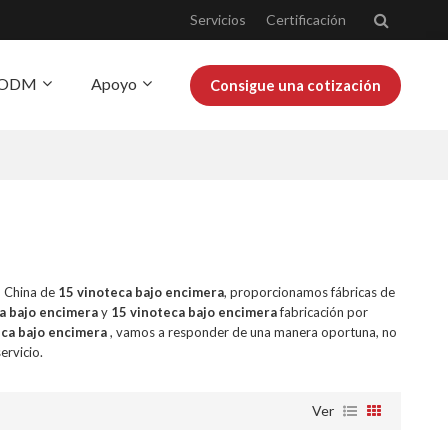
Servicios
Certificación
Y ODM
Apoyo
Consigue una cotización
obre Josoo
Blog
n China de
15 vinoteca bajo encimera
, proporcionamos fábricas de
a bajo encimera
y
15 vinoteca bajo encimera
fabricación por
eca bajo encimera
, vamos a responder de una manera oportuna, no
ervicio.
Ver