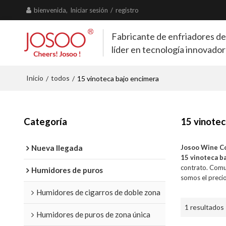
bienvenida,
Iniciar sesión
/
registro
Fabricante de enfriadores de
líder en tecnología innovado
Inicio
todos
/
/
15 vinoteca bajo encimera
Categoría
15 vinotec
Nueva llegada
Josoo Wine C
15 vinoteca b
contrato. Comu
Humidores de puros
somos el preci
Humidores de cigarros de doble zona
1 resultados
Humidores de puros de zona única