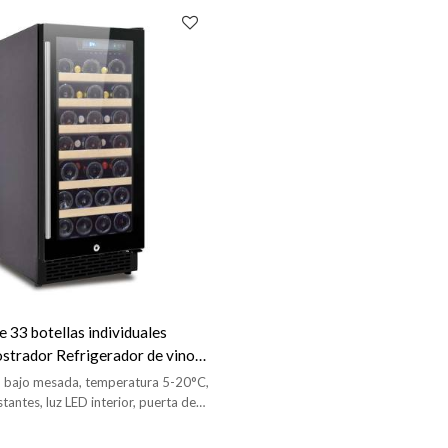
e 33 botellas individuales
ostrador Refrigerador de vino
tante de haya Puerta de vidrio
 bajo mesada, temperatura 5-20°C,
izada para armario de cocina
tantes, luz LED interior, puerta de
or empotrado
no