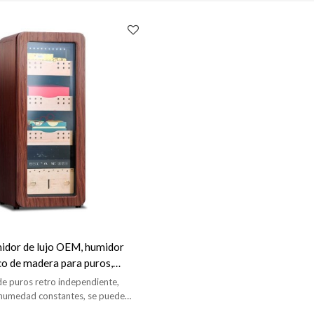
idor de lujo OEM, humidor
co de madera para puros,
vino para puros eléctricos
de puros retro independiente,
humedad constantes, se puede
alizar, estante de cedro de 3 piezas,