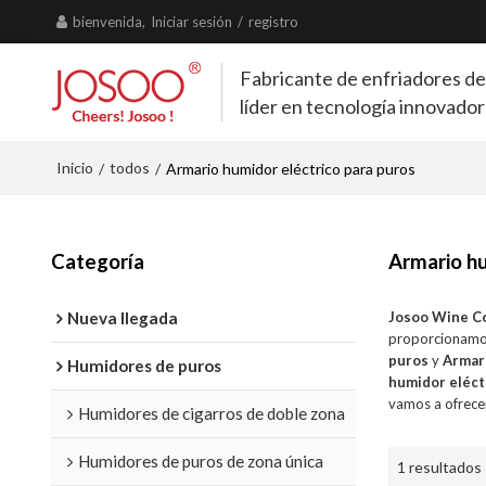
bienvenida,
Iniciar sesión
/
registro
Fabricante de enfriadores de
líder en tecnología innovado
Inicio
todos
/
/
Armario humidor eléctrico para puros
Categoría
Armario hu
Nueva llegada
Josoo Wine C
proporcionamo
puros
y
Armar
Humidores de puros
humidor eléct
vamos a ofrecer
Humidores de cigarros de doble zona
Humidores de puros de zona única
1 resultados