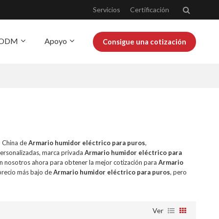
Servicios
Certificación
Y ODM
Apoyo
Consigue una cotización
obre Josoo
Blog
n China de
Armario humidor eléctrico para puros
,
ersonalizadas, marca privada
Armario humidor eléctrico para
n nosotros ahora para obtener la mejor cotización para
Armario
precio más bajo de
Armario humidor eléctrico para puros
, pero
Ver