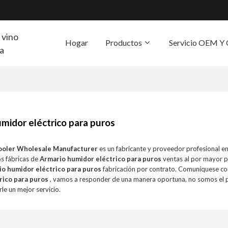
 vino
Hogar
Productos
Servicio OEM 
ra
S
midor eléctrico para puros
ooler Wholesale Manufacturer
es un fabricante y proveedor profesional e
s fábricas de
Armario humidor eléctrico para puros
ventas al por mayor p
io humidor eléctrico para puros
fabricación por contrato. Comuníquese co
rico para puros
, vamos a responder de una manera oportuna, no somos el 
le un mejor servicio.