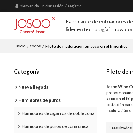
bienvenida,
Iniciar sesión
/
registro
Fabricante de enfriadores de
líder en tecnología innovado
Inicio
todos
/
/
Filete de maduración en seco en el frigorífico
Categoría
Filete de 
Nueva llegada
Josoo Wine C
proporcionamo
seco en el frig
Humidores de puros
cotización par
maduración en 
Humidores de cigarros de doble zona
Humidores de puros de zona única
1 resultados