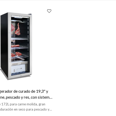
gerador de curado de 19,3'' y
rne, pescado y res, con sistema
n en seco, con protección UVC
e 172L para carne molida, gran
r (ZS-A200N)
duración en seco para pescado y
rango de temperatura: 1-25 ℃ / 34-