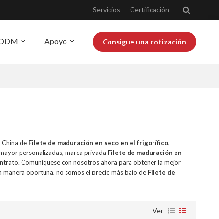
Servicios
Certificación
Y ODM
Apoyo
Consigue una cotización
obre Josoo
Blog
n China de
Filete de maduración en seco en el frigorífico
,
 mayor personalizadas, marca privada
Filete de maduración en
ontrato. Comuníquese con nosotros ahora para obtener la mejor
a manera oportuna, no somos el precio más bajo de
Filete de
Ver