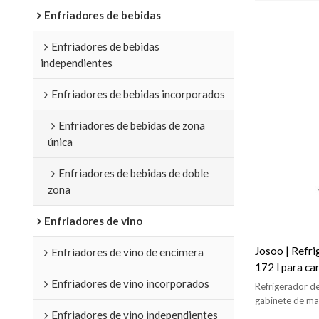
Enfriadores de bebidas
Enfriadores de bebidas
independientes
Enfriadores de bebidas incorporados
Enfriadores de bebidas de zona
única
Enfriadores de bebidas de doble
zona
Enfriadores de vino
Josoo | Refri
Enfriadores de vino de encimera
172 l para ca
Enfriadores de vino incorporados
de maduració
Refrigerador d
para el hoga
gabinete de ma
Enfriadores de vino independientes
carne de res, 