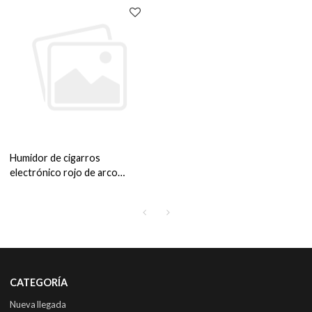
Humidor de cigarros
electrónico rojo de arco
circular independiente OEM
ZS-A58X para almacenamiento
de cigarros con marco de
plástico de estante de madera
de cedro
CATEGORÍA
Nueva llegada