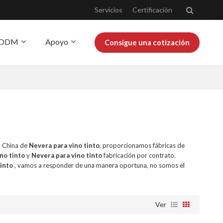
Servicios
Certificación
Y ODM
Apoyo
Consigue una cotización
obre Josoo
Blog
n China de
Nevera para vino tinto
, proporcionamos fábricas de
no tinto
y
Nevera para vino tinto
fabricación por contrato.
tinto
, vamos a responder de una manera oportuna, no somos el
Ver