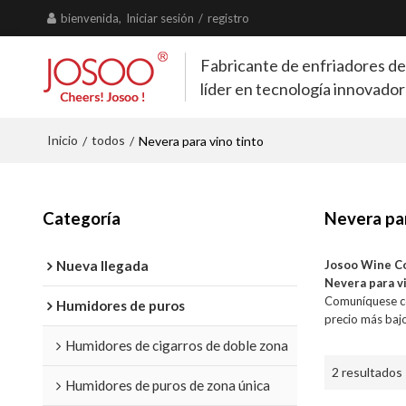
bienvenida,
Iniciar sesión
/
registro
Fabricante de enfriadores de
líder en tecnología innovado
Inicio
todos
/
/
Nevera para vino tinto
Categoría
Nevera par
Nueva llegada
Josoo Wine C
Nevera para v
Comuníquese co
Humidores de puros
precio más baj
Humidores de cigarros de doble zona
2 resultados
Humidores de puros de zona única