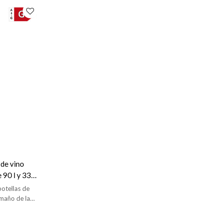
 de vino
 90 l y 33
on
otellas de
amaño de la
ho; - Rango
relativa