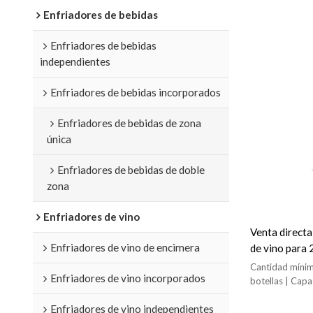
Enfriadores de bebidas
Enfriadores de bebidas
independientes
Enfriadores de bebidas incorporados
Enfriadores de bebidas de zona
única
Enfriadores de bebidas de doble
zona
Enfriadores de vino
Venta directa
Enfriadores de vino de encimera
de vino para 
necesidades d
Cantidad mínim
Enfriadores de vino incorporados
tinto
botellas | Capa
(dB(A): G/39 |
Enfriadores de vino independientes