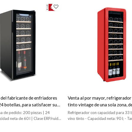
 del fabricante de enfriadores
Venta al por mayor, refrigerador
24 botellas, para satisfacer sus
tinto vintage de una sola zona, de
e refrigeradores para vino
botellas, para el hogar o el bar, c
a de pedido: 200 piezas | 24
Refrigerador con capacidad para 33 b
ventilador
cidad neta de 60 l | Clase ERP/ruido
vino tinto - Capacidad neta: 90 l; - T
 5 estantes de alambre/madera
unidad: 366 x 476 x 1205 mm de anc
de humedad: 50 %-80 % de humedad 