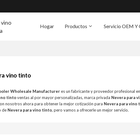
 vino
Hogar
Productos
Servicio OEM 
ra
S
a vino tinto
ooler Wholesale Manufacturer
es un fabricante y proveedor profesional e
ino tinto
ventas al por mayor personalizadas, marca privada
Nevera para vi
n nosotros ahora para obtener la mejor cotización para
Nevera para vino 
o de
Nevera para vino tinto
, pero vamos a ofrecerle un mejor servicio.