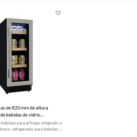
tas de 820 mm de altura
de bebidas de vidrio
 Construido en ZS-A60Y para
 bebidas para el hogar integrado o
to de bebidas con estante de
Josoo, refrigerador para bebidas de
de 820 mm, superventas en Europa
ta SS