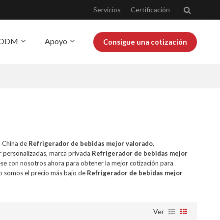
Servicios
Certificación
Y ODM
Apoyo
Consigue una cotización
obre Josoo
Blog
n China de
Refrigerador de bebidas mejor valorado
,
r personalizadas, marca privada
Refrigerador de bebidas mejor
se con nosotros ahora para obtener la mejor cotización para
o somos el precio más bajo de
Refrigerador de bebidas mejor
Ver