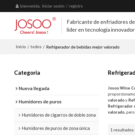
bienvenida,
Iniciar sesión
/
registro
Fabricante de enfriadores de
líder en tecnología innovado
Inicio
todos
/
/
Refrigerador de bebidas mejor valorado
Categoría
Refrigerad
Nueva llegada
Josoo Wine C
proporcionamo
valorado
y
Ref
Humidores de puros
Refrigerador 
valorado
, pero
Humidores de cigarros de doble zona
Humidores de puros de zona única
1 resultados