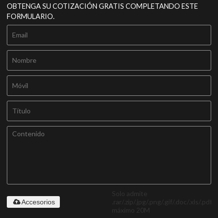
OBTENGA SU COTIZACIÓN GRATIS COMPLETANDO ESTE
FORMULARIO.
Solo admite
.rar/.zip/.jpg/.png/.gif/.doc/.xls/.pdf,
Accesorios
máximo 20M