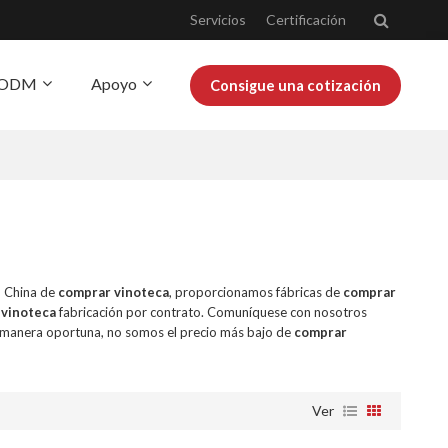
Servicios
Certificación
Y ODM
Apoyo
Consigue una cotización
obre Josoo
Blog
n China de
comprar vinoteca
, proporcionamos fábricas de
comprar
 vinoteca
fabricación por contrato. Comuníquese con nosotros
 manera oportuna, no somos el precio más bajo de
comprar
Ver