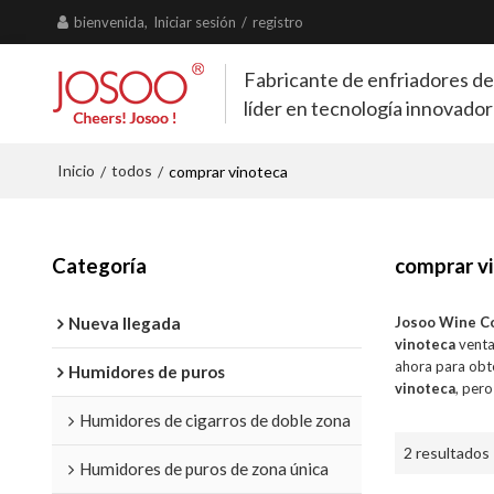
bienvenida,
Iniciar sesión
/
registro
Fabricante de enfriadores de
líder en tecnología innovado
Inicio
todos
/
/
comprar vinoteca
Categoría
comprar v
Nueva llegada
Josoo Wine C
vinoteca
venta
ahora para obt
Humidores de puros
vinoteca
, pero
Humidores de cigarros de doble zona
2 resultados
Humidores de puros de zona única