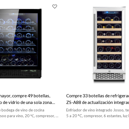
mayor, compre 49 botellas,
Compre 33 botellas de refrigera
o de vidrio de una sola zona
ZS-A88 de actualización integra
-A150 con estante de alambre,
sola zona para vino con estante 
e bodega de vino de cocina
Enfriador de vino integrado Josoo, 
porada
puerta y manija de acero inoxida
soo para vino, 20 ℃, compresor, 5
5 a 20 °C, compresor, 6 estantes, luz 
D interior, puerta de vidrio
puerta de vidrio completo y manija d
ija SS
inoxidable