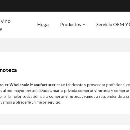
 vino
Hogar
Productos
Servicio OEM 
ra
S
inoteca
ooler Wholesale Manufacturer
es un fabricante y proveedor profesional e
s al por mayor personalizadas, marca privada
comprar vinoteca
y
comprar
ener la mejor cotización para
comprar vinoteca
, vamos a responder de una
 vamos a ofrecerle un mejor servicio.