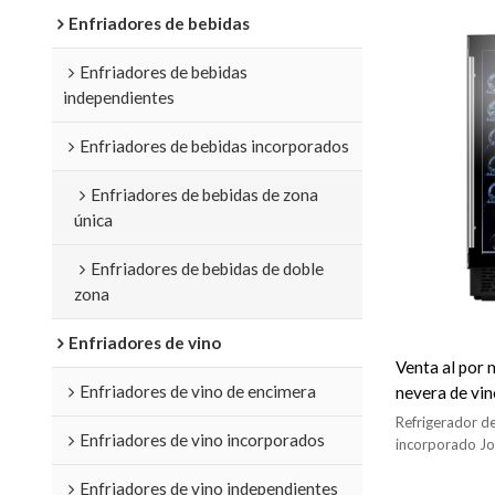
Enfriadores de bebidas
Enfriadores de bebidas
independientes
Enfriadores de bebidas incorporados
Enfriadores de bebidas de zona
única
Enfriadores de bebidas de doble
zona
Enfriadores de vino
Venta al por 
Enfriadores de vino de encimera
nevera de vin
para vino ZS
Refrigerador d
Enfriadores de vino incorporados
cocina incor
incorporado Jo
estantes, luz LE
Enfriadores de vino independientes
completo y man