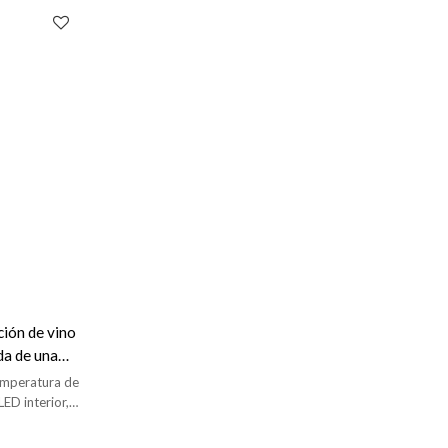
ción de vino
da de una
de madera y
temperatura de
ble
LED interior,
e acero