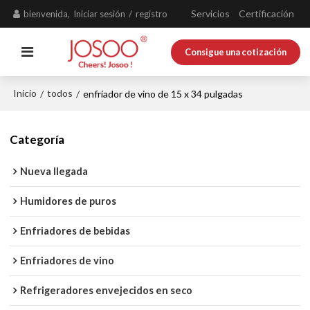
Servicios
Certificación
bienvenida,
Iniciar sesión
/
registro
Consigue una cotización
Inicio
todos
/
/
enfriador de vino de 15 x 34 pulgadas
Categoría
Nueva llegada
Humidores de puros
Enfriadores de bebidas
Enfriadores de vino
Refrigeradores envejecidos en seco