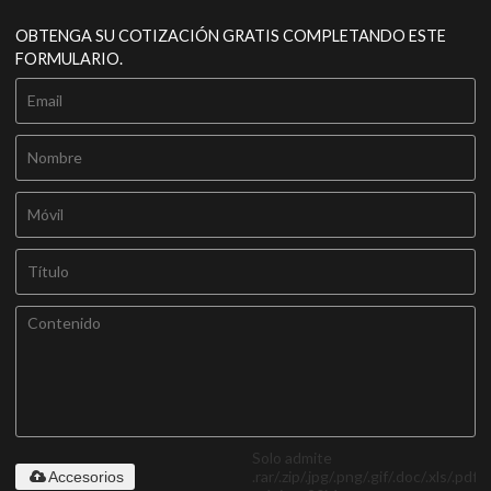
OBTENGA SU COTIZACIÓN GRATIS COMPLETANDO ESTE
FORMULARIO.
Solo admite
.rar/.zip/.jpg/.png/.gif/.doc/.xls/.pdf,
Accesorios