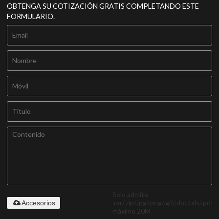
OBTENGA SU COTIZACIÓN GRATIS COMPLETANDO ESTE
FORMULARIO.
Solo admite
.rar/.zip/.jpg/.png/.gif/.doc/.xls/.pdf,
Accesorios
máximo 20M