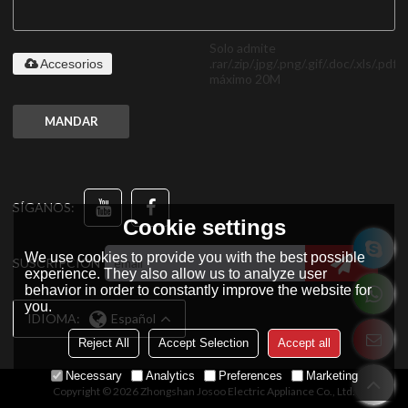
Solo admite
.rar/.zip/.jpg/.png/.gif/.doc/.xls/.pdf,
Accesorios
máximo 20M
MANDAR
SÍGANOS:
Cookie settings
We use cookies to provide you with the best possible
SUSCRIPCIÓN
experience. They also allow us to analyze user
behavior in order to constantly improve the website for
you.
IDIOMA:
Español
Reject All
Accept Selection
Accept all
Necessary
Analytics
Preferences
Marketing
Copyright © 2026
Zhongshan Josoo Electric Appliance Co., Ltd.