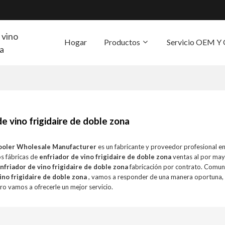
 vino
Hogar
Productos
Servicio OEM 
ra
S
de vino frigidaire de doble zona
ooler Wholesale Manufacturer
es un fabricante y proveedor profesional e
s fábricas de
enfriador de vino frigidaire de doble zona
ventas al por may
nfriador de vino frigidaire de doble zona
fabricación por contrato. Comun
ino frigidaire de doble zona
, vamos a responder de una manera oportuna, 
ero vamos a ofrecerle un mejor servicio.