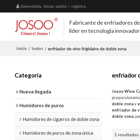
bienvenida,
Iniciar sesión
/
registro
Fabricante de enfriadores de
líder en tecnología innovado
Inicio
todos
/
/
enfriador de vino frigidaire de doble zona
Categoría
enfriador 
Nueva llegada
Josoo Wine C
proporcionamo
doble zona
y
e
Humidores de puros
enfriador de v
doble zona
, p
Humidores de cigarros de doble zona
Humidores de puros de zona única
1 resultados