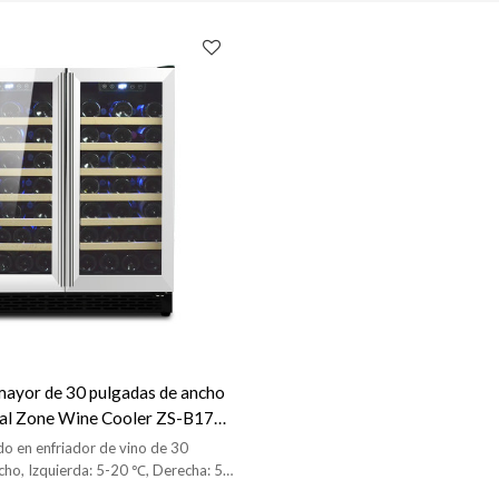
 mayor de 30 pulgadas de ancho
ual Zone Wine Cooler ZS-B176
ebajo del mostrador de la
do en enfriador de vino de 30
2 estantes de madera
cho, Izquierda: 5-20 ℃, Derecha: 5-
, 12 estantes, luz LED interior,