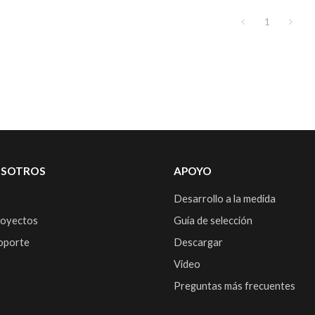
 de acero inoxidable
1
OSOTROS
APOYO
Desarrollo a la medida
royectos
Guía de selección
soporte
Descargar
Video
Preguntas más frecuentes