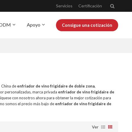
Servicios
Certificación
Y ODM
Apoyo
Consigue una cotización
obre Josoo
Blog
n China de
enfriador de vino frigidaire de doble zona
,
or personalizadas, marca privada
enfriador de vino frigidaire de
íquese con nosotros ahora para obtener la mejor cotización para
no somos el precio más bajo de
enfriador de vino frigidaire de
Ver