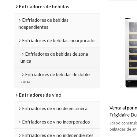
Enfriadores de bebidas
Enfriadores de bebidas
independientes
Enfriadores de bebidas incorporados
Enfriadores de bebidas de zona
única
Enfriadores de bebidas de doble
zona
Enfriadores de vino
Venta al por
Enfriadores de vino de encimera
Frigidaire D
Enfriadores de vino incorporados
incorporado d
Josoo construi
cocina con 1
pulgadas de an
Enfriadores de vino independientes
20 ℃, compresor