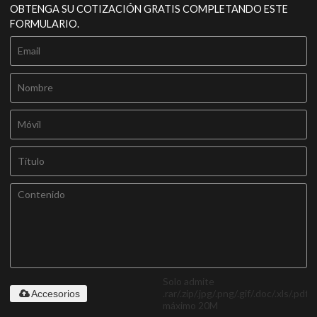
OBTENGA SU COTIZACIÓN GRATIS COMPLETANDO ESTE
FORMULARIO.
Solo admite
.rar/.zip/.jpg/.png/.gif/.doc/.xls/.pdf,
Accesorios
máximo 20M