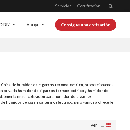
Servicios
Certificación
Y ODM
Apoyo
Consigue una cotización
obre Josoo
Blog
n China de
humidor de cigarros termoelectrico
, proporcionamos
ca privada
humidor de cigarros termoelectrico
y
humidor de
btener la mejor cotización para
humidor de cigarros
o de
humidor de cigarros termoelectrico
, pero vamos a ofrecerle
Ver