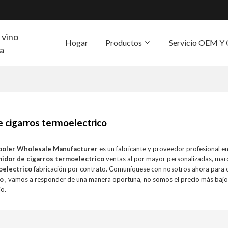
 vino
Hogar
Productos
Servicio OEM 
ra
S
 cigarros termoelectrico
ooler Wholesale Manufacturer
es un fabricante y proveedor profesional e
idor de cigarros termoelectrico
ventas al por mayor personalizadas, mar
oelectrico
fabricación por contrato. Comuníquese con nosotros ahora para o
co
, vamos a responder de una manera oportuna, no somos el precio más baj
io.