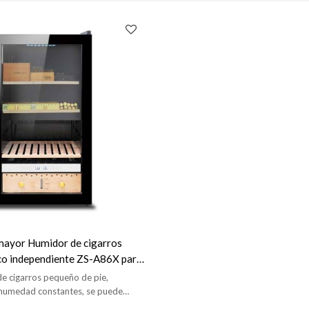
 mayor Humidor de cigarros
co independiente ZS-A86X para
to de cigarros pequeños con
de cigarros pequeño de pie,
dera de cedro plano y puerta
humedad constantes, se puede
trar, estante de cedro de 3 piezas,
pleta