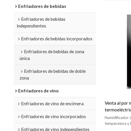
Enfriadores de bebidas
Enfriadores de bebidas
independientes
Enfriadores de bebidas incorporados
Enfriadores de bebidas de zona
única
Enfriadores de bebidas de doble
zona
Enfriadores de vino
Venta al por
Enfriadores de vino de encimera
termoeléctri
Enfriadores de vino incorporados
almacenamien
Humidificador 
estante de ma
temperatura y 
Enfriadores de vino independientes
controlar y mos
de vidrio com