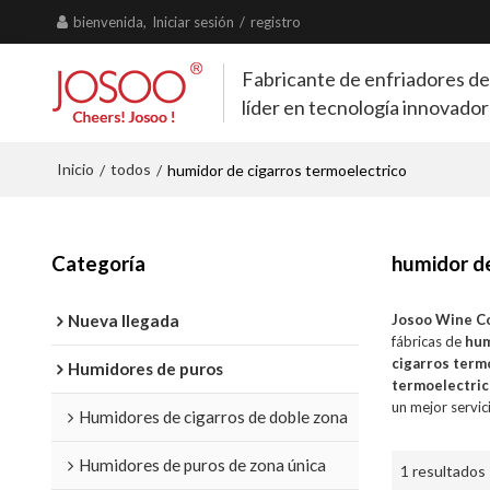
bienvenida,
Iniciar sesión
/
registro
Fabricante de enfriadores de
líder en tecnología innovado
Inicio
todos
/
/
humidor de cigarros termoelectrico
Categoría
humidor de
Nueva llegada
Josoo Wine C
fábricas de
hum
cigarros term
Humidores de puros
termoelectri
un mejor servic
Humidores de cigarros de doble zona
Humidores de puros de zona única
1 resultados