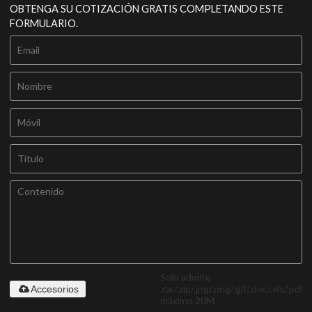
OBTENGA SU COTIZACIÓN GRATIS COMPLETANDO ESTE
FORMULARIO.
Solo admite
.rar/.zip/.jpg/.png/.gif/.doc/.xls/.pdf,
Accesorios
máximo 20M