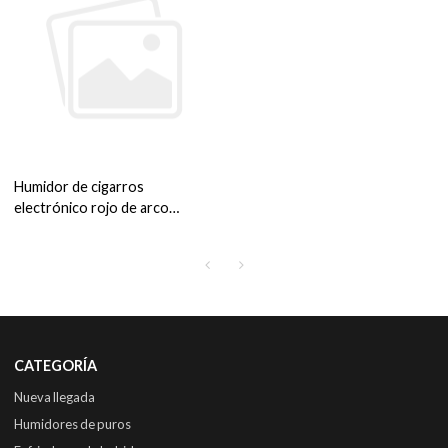
Humidor de cigarros
electrónico rojo de arco
circular independiente OEM
ZS-A58X para almacenamiento
de cigarros con marco de
plástico de estante de madera
de cedro
CATEGORÍA
Nueva llegada
Humidores de puros