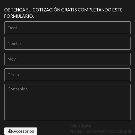
OBTENGA SU COTIZACIÓN GRATIS COMPLETANDO ESTE
FORMULARIO.
Solo admite
.rar/.zip/.jpg/.png/.gif/.doc/.xls/.pdf,
Accesorios