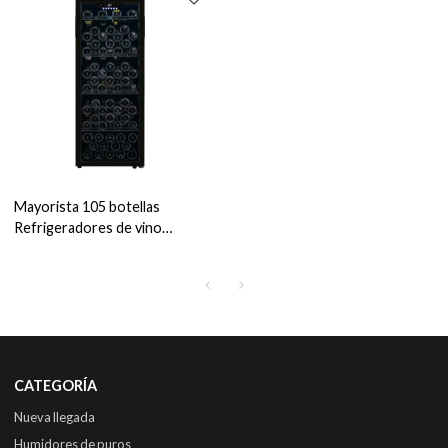
Mayorista 105 botellas
Refrigeradores de vino
independientes Zona única ZS-
A200 con estante de alambre y
puerta de marco de plástico
CATEGORÍA
Nueva llegada
Humidores de puros