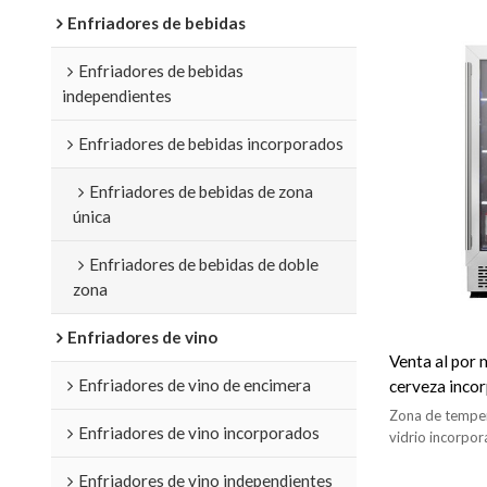
Enfriadores de bebidas
Enfriadores de bebidas
independientes
Enfriadores de bebidas incorporados
Enfriadores de bebidas de zona
única
Enfriadores de bebidas de doble
zona
Enfriadores de vino
Venta al por 
Enfriadores de vino de encimera
cerveza incor
A150P para en
Zona de temper
Enfriadores de vino incorporados
con puerta de
vidrio incorpo
bastidores, luz 
Enfriadores de vino independientes