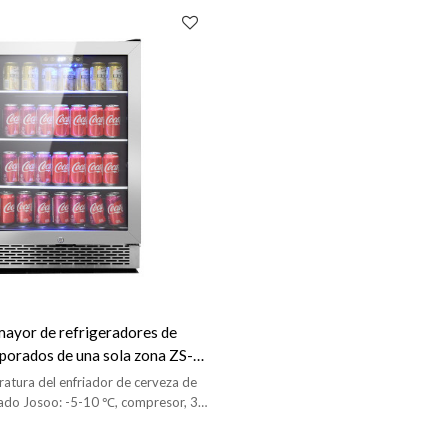
mayor de refrigeradores de
porados de una sola zona ZS-
friadores de cerveza de vidrio
atura del enfriador de cerveza de
 acero inoxidable sin costuras
rado Josoo: -5-10 ℃, compresor, 3
LED interior, puerta SS y manija SS