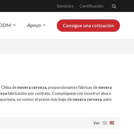
Servicios
Certificación
Y ODM
Apoyo
Consigue una cotización
obre Josoo
Blog
n China de
nevera cerveza
, proporcionamos fábricas de
nevera
veza
fabricación por contrato. Comuníquese con nosotros ahora
portuna, no somos el precio más bajo de
nevera cerveza
, pero
Ver