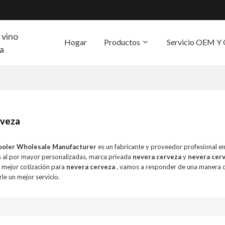
 vino
Hogar
Productos
Servicio OEM 
ra
S
rveza
ooler Wholesale Manufacturer
es un fabricante y proveedor profesional e
 al por mayor personalizadas, marca privada
nevera cerveza
y
nevera cer
a mejor cotización para
nevera cerveza
, vamos a responder de una manera o
le un mejor servicio.