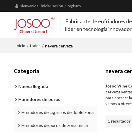
bienvenida,
Iniciar sesión
/
registro
Fabricante de enfriadores de
líder en tecnología innovado
Inicio
todos
/
/
nevera cerveza
Categoría
nevera ce
Nueva llegada
Josoo Wine C
cerveza
ventas
para obtener l
Humidores de puros
vamos a ofrecer
Humidores de cigarros de doble zona
1 resultados
Humidores de puros de zona única