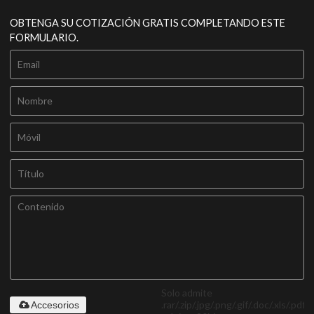
OBTENGA SU COTIZACIÓN GRATIS COMPLETANDO ESTE
FORMULARIO.
Solo admite
.rar/.zip/.jpg/.png/.gif/.doc/.xls/.pdf,
Accesorios