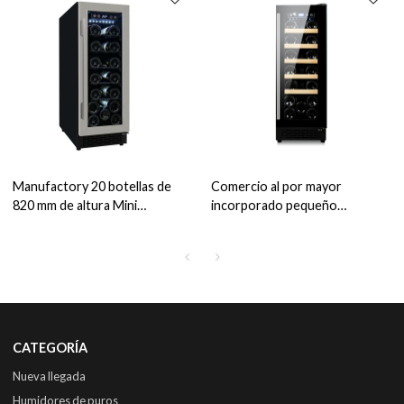
Manufactory 20 botellas de
Comercio al por mayor
820 mm de altura Mini
incorporado pequeño
refrigerador de vino
refrigerador de
construido en ZS-A60 para
almacenamiento de vino ZS-
almacenamiento de vino con
A60 para marcas de
estante de alambre SS puerta
enfriadores de vino OEM con
puerta de vidrio completa
CATEGORÍA
Nueva llegada
Humidores de puros