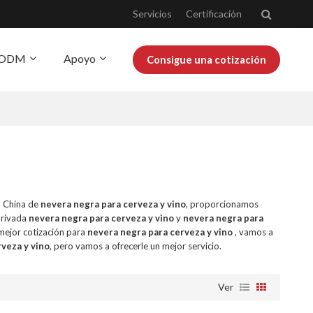
Servicios
Certificación
Y ODM
Apoyo
Consigue una cotización
obre Josoo
Blog
n China de
nevera negra para cerveza y vino
, proporcionamos
privada
nevera negra para cerveza y vino
y
nevera negra para
mejor cotización para
nevera negra para cerveza y vino
, vamos a
veza y vino
, pero vamos a ofrecerle un mejor servicio.
Ver