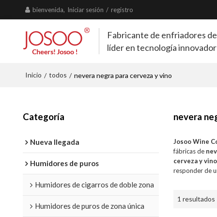
bienvenida,
Iniciar sesión
/
registro
Fabricante de enfriadores de
líder en tecnología innovado
Inicio
todos
/
/
nevera negra para cerveza y vino
Categoría
nevera neg
Nueva llegada
Josoo Wine C
fábricas de
nev
cerveza y vin
Humidores de puros
responder de u
Humidores de cigarros de doble zona
1 resultados
Humidores de puros de zona única