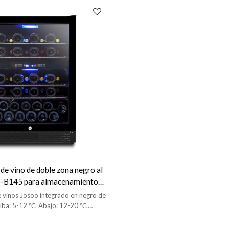
de vino de doble zona negro al
S-B145 para almacenamiento
 vasos con estante de 4
e vinos Josoo integrado en negro de
riba: 5-12 ℃, Abajo: 12-20 ℃,
LED interior, manija de acero
 puerta de vidrio