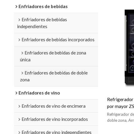
Enfriadores de bebidas
Enfriadores de bebidas
independientes
Enfriadores de bebidas incorporados
Enfriadores de bebidas de zona
única
Enfriadores de bebidas de doble
zona
Enfriadores de vino
Refrigerador 
Enfriadores de vino de encimera
por mayor Z
de vino de 24
Refrigerador d
Enfriadores de vino incorporados
alambres
doble zona, Ar
compresor, luz 
Enfriadores de vino independientes
inoxidable para