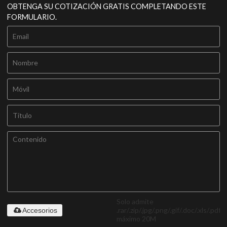
OBTENGA SU COTIZACIÓN GRATIS COMPLETANDO ESTE
FORMULARIO.
Solo admite
.rar/.zip/.jpg/.png/.gif/.doc/.xls/.pdf,
Accesorios
máximo 20M