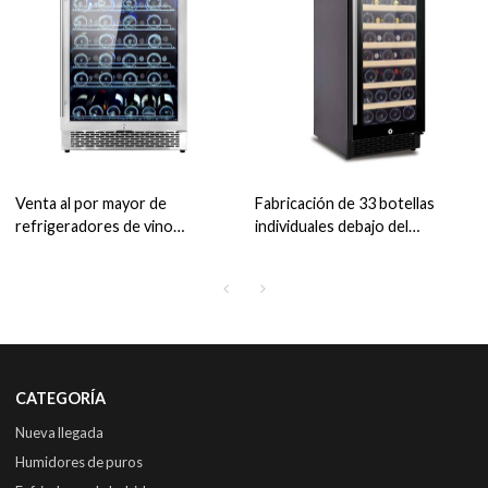
Venta al por mayor de
Fabricación de 33 botellas
refrigeradores de vino
individuales debajo del
incorporados de 24 pulgadas
mostrador Refrigerador de
ZS-A150 para almacenamiento
vino ZS-A88 con estante de
de vino de cocina con estante
haya Puerta de vidrio completa
de alambre y puerta de acero
utilizada para armario de cocina
inoxidable
Estante de vino
CATEGORÍA
Nueva llegada
Humidores de puros