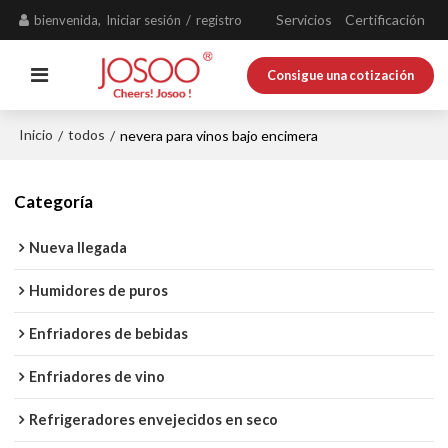
Servicios
Certificación
bienvenida,
Iniciar sesión
/
registro
Consigue una cotización
Inicio
todos
/
/
nevera para vinos bajo encimera
Categoría
Nueva llegada
Humidores de puros
Enfriadores de bebidas
Enfriadores de vino
Refrigeradores envejecidos en seco