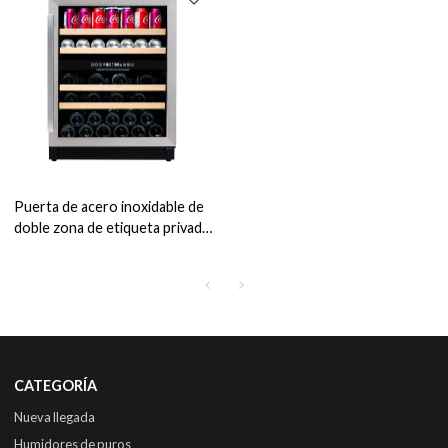
Puerta de acero inoxidable de
doble zona de etiqueta privada
Centro de vino y bebidas
integrado de 24 pulgadas ZS-
B145 con estante para bebidas
y listón de madera
CATEGORÍA
Nueva llegada
Humidores de puros