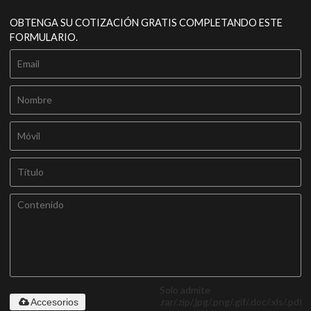
OBTENGA SU COTIZACIÓN GRATIS COMPLETANDO ESTE
FORMULARIO.
Solo admite
.rar/.zip/.jpg/.png/.gif/.doc/.xls/.pdf,
Accesorios