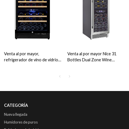
Venta al por mayor,
Venta al por mayor Nice 31
refrigerador de vino de vidrio
Bottles Dual Zone Wine
de doble temperatura de 24
Frigoríficos Cooler ZS-B88 15
pulgadas, gabinete de vino
pulgadas para cerveza y vino
refrigerado de enfriamiento
con Chrome Rack y SS Door
rápido ZS-B150 con madera de
haya
CATEGORÍA
Nueva llegada
Humidores de puros