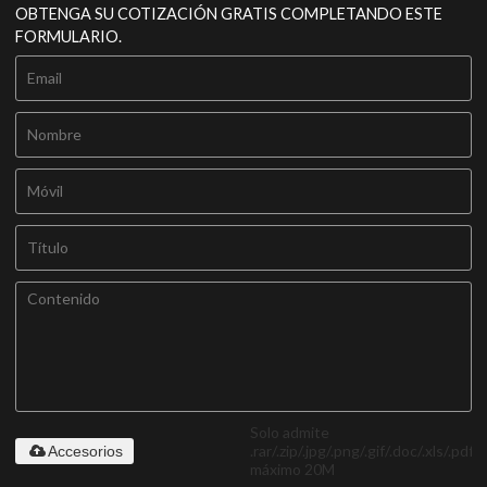
OBTENGA SU COTIZACIÓN GRATIS COMPLETANDO ESTE
FORMULARIO.
Solo admite
.rar/.zip/.jpg/.png/.gif/.doc/.xls/.pdf,
Accesorios
máximo 20M