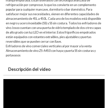
manija empotrada. Están diseñados con tecnología avanzada de
refrigeración por compresor, lo que los convierte en un complemento
popular para cualquier mancave, dormitorio o bar doméstico. Para
satisfacer mejor sus necesidades, vienen en diferentes capacidades de
almacenamiento de 45L a 450L. Cada uno de los modelos está disponible
en negro y acero inoxidable (SS) y SS sin costura. Todos los enfriadores de
vino Josoo cuentan con una puerta de vidrio templado de dos o tres capas
de alto grado con luz LED en el interior. Estos frigoríficos empotrados
están equipados con estantes extraíbles, pies ajustables y puertas
reversibles que se pueden cerrar con llave.
Enfriadores de vino comerciales verticales al por mayor a la venta
Almacenamiento de vino ZS-A450 con haya y puerta SS sin costuras y
portavasos
Descripción del video