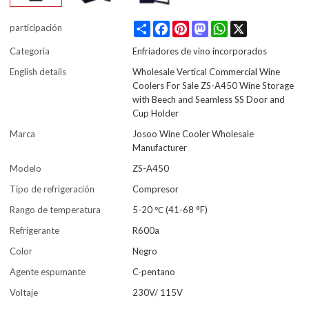
Share
Facebook
Pinterest
Mastodon
WhatsApp
X
participación
Categoría
Enfriadores de vino incorporados
English details
Wholesale Vertical Commercial Wine
Coolers For Sale ZS-A450 Wine Storage
with Beech and Seamless SS Door and
Cup Holder
Marca
Josoo Wine Cooler Wholesale
Manufacturer
Modelo
ZS-A450
Tipo de refrigeración
Compresor
Rango de temperatura
5-20 ℃ (41-68 °F)
Refrigerante
R600a
Color
Negro
Agente espumante
C-pentano
Voltaje
230V/ 115V