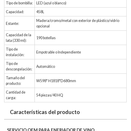
Tipo de bombilla:
LED (azul o blanco)
Capacidad:
458L
Madera/cromo/metal con exterior de plástico/vidrio
Estante:
opcional
Capacidad de la
190 botellas
lata (330 ml):
Tipo de
Empotrable o Independiente
instalación:
Tipo de
Automático
descongelación:
Tamaño del
W598* H1818*D680mm
producto:
Cantidad de
54 piezas/40 HQ
carga:
Características del producto
SERVICIO OEM PARA ENFRIADOR DE VINO