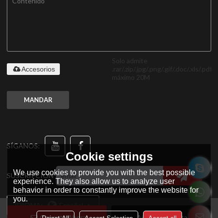
Solo admite
.rar/.zip/.jpg/.png/.gif/.doc/.xls/.pdf,
Accesorios
máximo 20M
MANDAR
SÍGANOS:
Cookie settings
We use cookies to provide you with the best possible
SUSCRIPCIÓN
experience. They also allow us to analyze user
behavior in order to constantly improve the website for
you.
IDIOMA:
Español
Conecta Ahora
Añadir A La Lista De